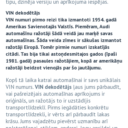
tipu, dzinēja versiju un aprīkojuma iespējas.
VIN dekodētājs
VIN numuri pirmo reizi tika izmantoti 1954. gadā
Amerikas Savienotajās Valstīs. Piemēram, Audi
automašīnu ražotāji šādā veidā jau marķē savas
automašīnas. Šāda veida zīmes ir sākušas izmantot
ražotāji Eiropā. Tomēr pirmie numuri izskatījās
citādi. Tas bija tikai astoņdesmitajos gados (īpaši
1981. gadā) pasaules ražotājiem, kopā ar amerikāņu
ražotāji beidzot vienojās par šo jautājumu.
Kopš tā laika katrai automašīnai ir savs unikālais
VIN numurs.
VIN dekodētājs
ļaus jums pārbaudīt,
vai pašreizējais automašīnas aprīkojums ir
oriģināls, un ražotājs to ir uzstādījis
transportlīdzeklī. Pirms iegādāties konkrētu
transportlīdzekli, ir vērts arī pārbaudīt lakas
krāsu. Jums vajadzētu pievērst uzmanību arī
polsterēšanai, stiklam, apdarei, logu apsildei un