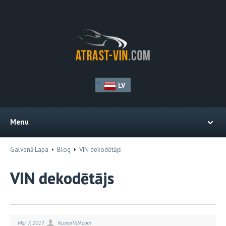
LV
Menu
Galvenā Lapa
Blog
VIN dekodētājs
VIN dekodētājs
Mar 7, 2017
NumerVIN.com