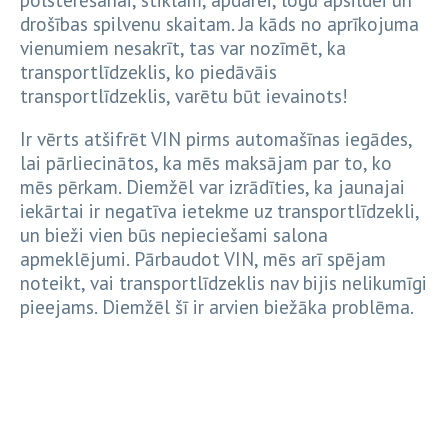
drošības spilvenu skaitam. Ja kāds no aprīkojuma
vienumiem nesakrīt, tas var nozīmēt, ka
transportlīdzeklis, ko piedāvāis
transportlīdzeklis, varētu būt ievainots!
Ir vērts atšifrēt VIN pirms automašīnas iegādes,
lai pārliecinātos, ka mēs maksājam par to, ko
mēs pērkam. Diemžēl var izrādīties, ka jaunajai
iekārtai ir negatīva ietekme uz transportlīdzekli,
un bieži vien būs nepieciešami salona
apmeklējumi. Pārbaudot VIN, mēs arī spējam
noteikt, vai transportlīdzeklis nav bijis nelikumīgi
pieejams. Diemžēl šī ir arvien biežāka problēma.